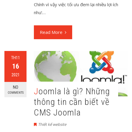
Chính vì vậy việc tối ưu đem lại nhiều lợi ích
như:…
Read More
TH11
16
2021
NO
Joomla là gì? Những
COMMENTS
thông tin cần biết về
CMS Joomla
Thiết kế website